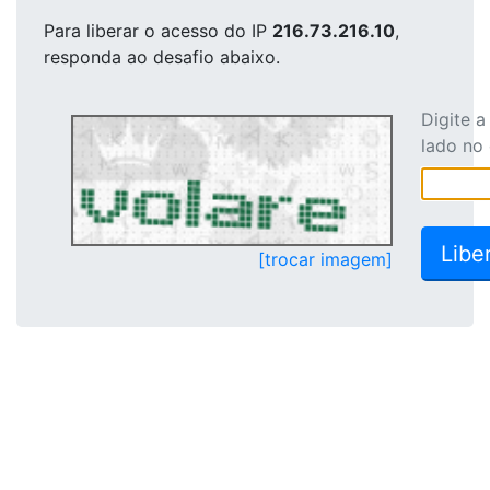
Para liberar o acesso
do IP
216.73.216.10
,
responda ao desafio abaixo.
Digite 
lado no
[trocar imagem]