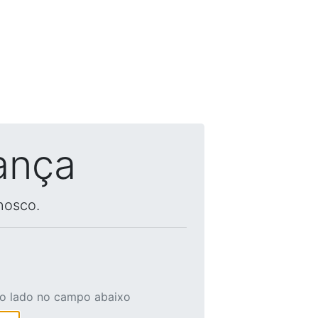
ança
nosco.
ao lado no campo abaixo