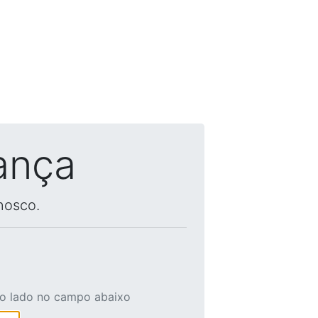
ança
nosco.
ao lado no campo abaixo