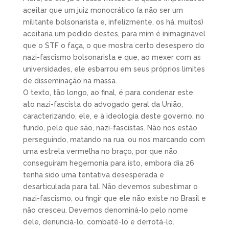
aceitar que um juiz monocrático (a não ser um
militante bolsonarista e, infelizmente, os há, muitos)
aceitaria um pedido destes, para mim é inimaginável
que o STF o faça, o que mostra certo desespero do
nazi-fascismo bolsonarista e que, ao mexer com as
universidades, ele esbarrou em seus próprios limites
de disseminação na massa.
O texto, tão longo, ao final, é para condenar este
ato nazi-fascista do advogado geral da União,
caracterizando, ele, e à ideologia deste governo, no
fundo, pelo que são, nazi-fascistas. Não nos estão
perseguindo, matando na rua, ou nos marcando com
uma estrela vermelha no braço, por que não
conseguiram hegemonia para isto, embora dia 26
tenha sido uma tentativa desesperada e
desarticulada para tal. Não devemos subestimar o
nazi-fascismo, ou fingir que ele não existe no Brasil e
não cresceu. Devemos denominá-lo pelo nome
dele, denunciá-lo, combatê-lo e derrotá-lo.