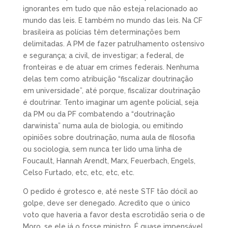
ignorantes em tudo que não esteja relacionado ao
mundo das leis. E também no mundo das leis. Na CF
brasileira as polícias têm determinações bem
delimitadas. A PM de fazer patrulhamento ostensivo
e segurança; a civil, de investigar; a federal, de
fronteiras e de atuar em crimes federais. Nenhuma
delas tem como atribuição “fiscalizar doutrinação
em universidade”, até porque, fiscalizar doutrinação
é doutrinar. Tento imaginar um agente policial, seja
da PM ou da PF combatendo a “doutrinação
darwinista” numa aula de biologia, ou emitindo
opiniões sobre doutrinação, numa aula de filosofia
ou sociologia, sem nunca ter lido uma linha de
Foucault, Hannah Arendt, Marx, Feuerbach, Engels,
Celso Furtado, etc, etc, etc, etc.
O pedido é grotesco e, até neste STF tão dócil ao
golpe, deve ser denegado. Acredito que o único
voto que haveria a favor desta escrotidão seria o de
Moro, se ele já o fosse ministro. É quase impensável