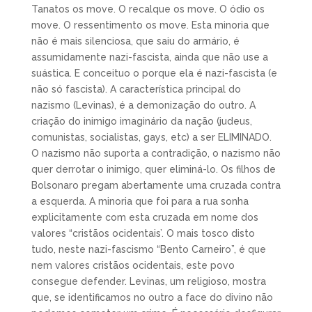
Tanatos os move. O recalque os move. O ódio os
move. O ressentimento os move. Esta minoria que
não é mais silenciosa, que saiu do armário, é
assumidamente nazi-fascista, ainda que não use a
suástica. E conceituo o porque ela é nazi-fascista (e
não só fascista). A característica principal do
nazismo (Levinas), é a demonização do outro. A
criação do inimigo imaginário da nação (judeus,
comunistas, socialistas, gays, etc) a ser ELIMINADO.
O nazismo não suporta a contradição, o nazismo não
quer derrotar o inimigo, quer eliminá-lo. Os filhos de
Bolsonaro pregam abertamente uma cruzada contra
a esquerda. A minoria que foi para a rua sonha
explicitamente com esta cruzada em nome dos
valores “cristãos ocidentais’. O mais tosco disto
tudo, neste nazi-fascismo “Bento Carneiro”, é que
nem valores cristãos ocidentais, este povo
consegue defender. Levinas, um religioso, mostra
que, se identificamos no outro a face do divino não