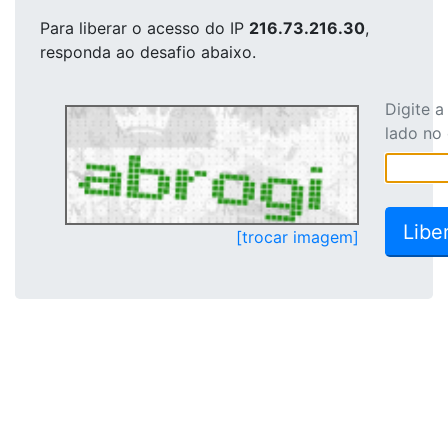
Para liberar o acesso
do IP
216.73.216.30
,
responda ao desafio abaixo.
Digite 
lado no
[trocar imagem]